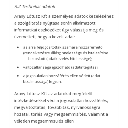
3.2 Technikai adatok
Arany Lótusz Kft a személyes adatok kezeléséhez
a szolgáltatás nyújtása során alkalmazott
informatikai eszközöket úgy választja meg és
üzemelteti, hogy a kezelt adat:
az arra feljogosítottak számára hozzáférhető
(rendelkezésre állás); hitelessége és hitelesítése
biztosított (adatkezelés hitelessége);
változatlansága igazolható (adatintegritás);
a jogosulatlan hozzáférés ellen védett (adat
bizalmassága) legyen.
Arany Lótusz Kft az adatokat megfelelő
intézkedésekkel védi a jogosulatlan hozzáférés,
megváltoztatás, továbbítás, nyilvánosságra
hozatal, törlés vagy megsemmisítés, valamint a
véletlen megsemmisülés ellen.