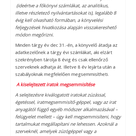
(ideértve a főkönyvi számlákat, az analitikus,
illetve részletező nyilvántartásokat is), legalább 8
évig kell olvasható formában, a könyvelési
feljegyzések hivatkozása alapján visszakereshető
módon megőrizni.
Minden tárgy év dec 31.-én, a könyvelő átadja az
adatkezelőnek a tárgy évi számlákat, aki elzárt
szekrényben tárolja 8 évig és csak ellenőrző
szerveknek adhatja át. Illetve 8 év lejárta után a
szabályoknak megfelelően megsemmisítheti.
A kiselejtezett iratok megsemmisítése
A selejtezésre kiválogatott iratokat zúzással,
égetéssel, iratmegsemmisítő-géppel, vagy az irat
anyagától függő egyéb módszer alkalmazásával –
felügyelet mellett – úgy kell megsemmisíteni, hogy
tartalmukat megállapítani ne lehessen. Azoknál a
szerveknél, amelyek zúzógéppel vagy a