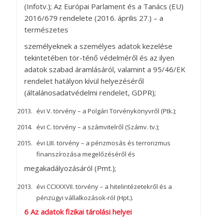
(Infotv.); Az Európai Parlament és a Tanács (EU)
2016/679 rendelete (2016. április 27.) – a
természetes
személyeknek a személyes adatok kezelése
tekintetében tör-ténő védelméről és az ilyen
adatok szabad áramlásáról, valamint a 95/46/EK
rendelet hatályon kívül helyezéséről
(általánosadatvédelmi rendelet, GDPR);
évi V. törvény – a Polgári Törvénykönyvről (Ptk.);
évi C. törvény – a számvitelről (Számv. tv.);
évi LIII. törvény – a pénzmosás és terrorizmus
finanszírozása megelőzéséről és
megakadályozásáról (Pmt.);
évi CCXXXVII. törvény – a hitelintézetekről és a
pénzügyi vállalkozások-ról (Hpt.).
6 Az adatok fizikai tárolási helyei