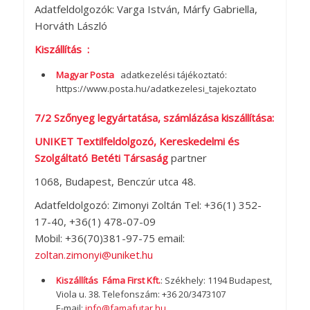
Adatfeldolgozók: Varga István, Márfy Gabriella,
Horváth László
Kiszállítás :
Magyar Posta
adatkezelési tájékoztató:
https://www.posta.hu/adatkezelesi_tajekoztato
7/2 Szőnyeg legyártatása, számlázása kiszállítása:
UNIKET Textilfeldolgozó, Kereskedelmi és
Szolgáltató Betéti Társaság
partner
1068, Budapest, Benczúr utca 48.
Adatfeldolgozó: Zimonyi Zoltán Tel: +36(1) 352-
17-40, +36(1) 478-07-09
Mobil: +36(70)381-97-75 email:
zoltan.zimonyi@uniket.hu
Kiszállítás Fáma First Kft.
: Székhely: 1194 Budapest,
Viola u. 38. Telefonszám: +36 20/3473107
E-mail:
info@famafutar.hu