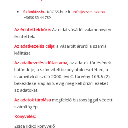
Számlázz.hu
KBOSS.hu Kft.
info@szamlazz.hu
+3630 35 44 789
Az érintettek köre:
Az oldal vásárlói valamennyien
érintettek.
Az adatkezelés célja:
a vásárolt áruról a számla
kiállítása.
Az adatkezelés időtartama
, az adatok törlésének
határideje, a számviteli bizonylatok esetében, a
számvitelről szóló 2000. évi C. törvény 169. § (2)
bekezdése alapján 8 évig meg kell őrizni ezeket
az adatokat.
Az adatok tárolása
megfelelő biztonsággal védett
számítógép.
Könyvelés:
Zsiga Ildikó könyvelő