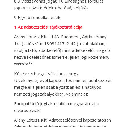
8.9 Visszavonás joga8.10 Bírósághoz fordulás
joga8.11 Adatvédelmi hatósági eljárás
9 Egyéb rendelkezések
1 Az adatkezelési tájékoztató célja
Arany Lótusz Kft. 1148. Budapest, Adria sétány
1/a ( adószám: 13031417-2-42 )továbbiakban,
szolgáltató, adatkezelő) mint adatkezelő, magára
nézve kötelezőnek ismeri el jelen jogi közlemény
tartalmát.
Kötelezettséget vállal arra, hogy
tevékenységével kapcsolatos minden adatkezelés
megfelel a jelen szabályzatban és a hatályos
nemzeti jogszabályokban, valamint az
Európai Unió jogi aktusaiban meghatározott
elvárásoknak.
Arany Lótusz Kft. Adatkezeléseivel kapcsolatosan
felmerülő adatvédelmi irányelvek folyamatosan