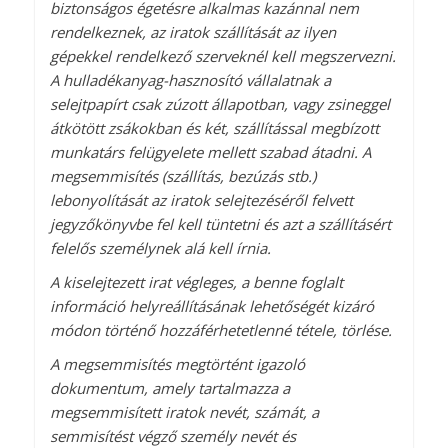
biztonságos égetésre alkalmas kazánnal nem
rendelkeznek, az iratok szállítását az ilyen
gépekkel rendelkező szerveknél kell megszervezni.
A hulladékanyag-hasznosító vállalatnak a
selejtpapírt csak zúzott állapotban, vagy zsineggel
átkötött zsákokban és két, szállítással megbízott
munkatárs felügyelete mellett szabad átadni. A
megsemmisítés (szállítás, bezúzás stb.)
lebonyolítását az iratok selejtezéséről felvett
jegyzőkönyvbe fel kell tüntetni és azt a szállításért
felelős személynek alá kell írnia.
A kiselejtezett irat végleges, a benne foglalt
információ helyreállításának lehetőségét kizáró
módon történő hozzáférhetetlenné tétele, törlése.
A megsemmisítés megtörtént igazoló
dokumentum, amely tartalmazza a
megsemmisített iratok nevét, számát, a
semmisítést végző személy nevét és