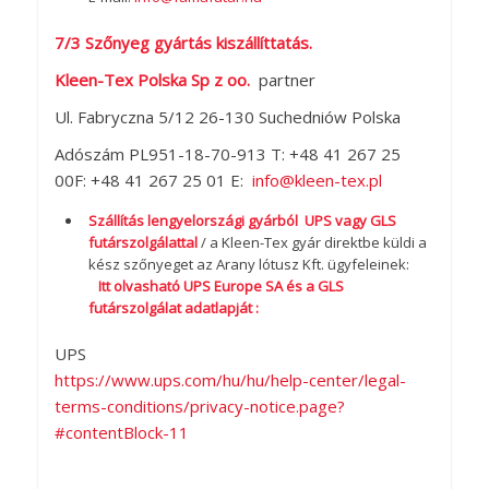
7/3 Szőnyeg gyártás kiszállíttatás.
Kleen-Tex Polska Sp z oo.
partner
Ul. Fabryczna 5/12 26-130 Suchedniów Polska
Adószám PL951-18-70-913 T: +48 41 267 25
00F: +48 41 267 25 01 E:
info@kleen-tex.pl
Szállítás lengyelországi gyárból UPS vagy GLS
futárszolgálattal
/ a Kleen-Tex gyár direktbe küldi a
kész szőnyeget az Arany lótusz Kft. ügyfeleinek:
Itt olvasható UPS Europe SA és a GLS
futárszolgálat adatlapját :
UPS
https://www.ups.com/hu/hu/help-center/legal-
terms-conditions/privacy-notice.page?
#contentBlock-11