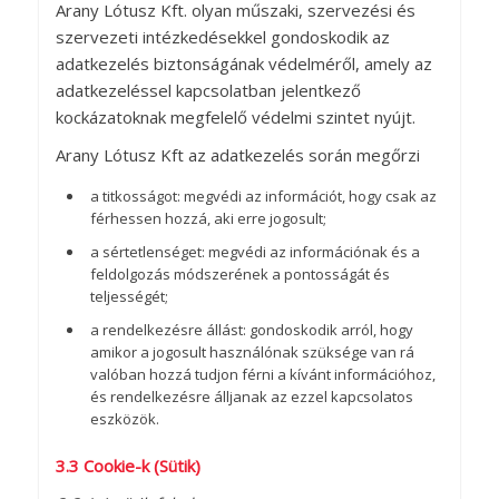
Arany Lótusz Kft. olyan műszaki, szervezési és
szervezeti intézkedésekkel gondoskodik az
adatkezelés biztonságának védelméről, amely az
adatkezeléssel kapcsolatban jelentkező
kockázatoknak megfelelő védelmi szintet nyújt.
Arany Lótusz Kft az adatkezelés során megőrzi
a titkosságot: megvédi az információt, hogy csak az
férhessen hozzá, aki erre jogosult;
a sértetlenséget: megvédi az információnak és a
feldolgozás módszerének a pontosságát és
teljességét;
a rendelkezésre állást: gondoskodik arról, hogy
amikor a jogosult használónak szüksége van rá
valóban hozzá tudjon férni a kívánt információhoz,
és rendelkezésre álljanak az ezzel kapcsolatos
eszközök.
3.3 Cookie-k (Sütik)