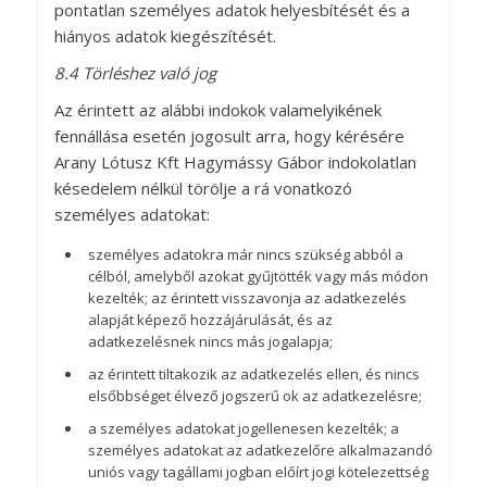
pontatlan személyes adatok helyesbítését és a
hiányos adatok kiegészítését.
8.4 Törléshez való jog
Az érintett az alábbi indokok valamelyikének
fennállása esetén jogosult arra, hogy kérésére
Arany Lótusz Kft Hagymássy Gábor indokolatlan
késedelem nélkül törölje a rá vonatkozó
személyes adatokat:
személyes adatokra már nincs szükség abból a
célból, amelyből azokat gyűjtötték vagy más módon
kezelték; az érintett visszavonja az adatkezelés
alapját képező hozzájárulását, és az
adatkezelésnek nincs más jogalapja;
az érintett tiltakozik az adatkezelés ellen, és nincs
elsőbbséget élvező jogszerű ok az adatkezelésre;
a személyes adatokat jogellenesen kezelték; a
személyes adatokat az adatkezelőre alkalmazandó
uniós vagy tagállami jogban előírt jogi kötelezettség