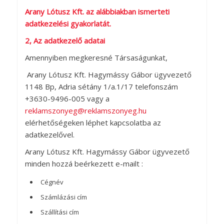
Arany Lótusz Kft. az alábbiakban ismerteti
adatkezelési gyakorlatát.
2, Az adatkezelő adatai
Amennyiben megkeresné Társaságunkat,
Arany Lótusz Kft. Hagymássy Gábor ügyvezető
1148 Bp, Adria sétány 1/a.1/17 telefonszám
+3630-9496-005 vagy a
reklamszonyeg@reklamszonyeg.hu
elérhetőségeken léphet kapcsolatba az
adatkezelővel.
Arany Lótusz Kft. Hagymássy Gábor ügyvezető
minden hozzá beérkezett e-mailt :
Cégnév
Számlázási cím
Szállítási cím