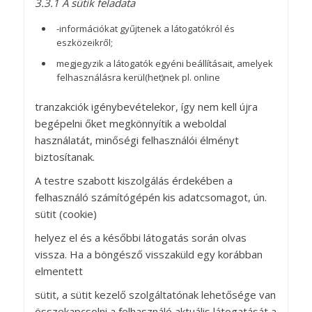
3.3.1 A sütik feladata
-információkat gyűjtenek a látogatókról és
eszközeikről;
megjegyzik a látogatók egyéni beállításait, amelyek
felhasználásra kerül(het)nek pl. online
tranzakciók igénybevételekor, így nem kell újra
begépelni őket megkönnyítik a weboldal
használatát, minőségi felhasználói élményt
biztosítanak.
A testre szabott kiszolgálás érdekében a
felhasználó számítógépén kis adatcsomagot, ún.
sütit (cookie)
helyez el és a későbbi látogatás során olvas
vissza. Ha a böngésző visszaküld egy korábban
elmentett
sütit, a sütit kezelő szolgáltatónak lehetősége van
összekapcsolni a felhasználó aktuális látogatását a