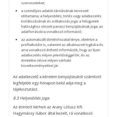
szervezeteket;
a személyes adatok tárolásának tervezett
időtartama; a helyesbítés, törlés vagy adatkezelés
korlátozásának és a tiltakozás joga; a felügyeleti
hatósághoz címzett panasz benyújtásának joga; az
adatforrásokra vonatkozó információ;
az automatizált döntéshozatal ténye, ideértve a
profilalkotást is, valamint az alkalmazott logikára és
arra vonatkozó érthető információk, hogy az ilyen
adatkezelés milyen jelentőséggel bír, és az
érintettre nézve milyen várható
következményekkel jár.
Az adatkezelő a kérelem benyújtásától számított
legfeljebb egy hónapon belül adja meg a
tájékoztatást.
8.3 Helyesbítés joga
Az érintett kérheti az Arany Lótusz Kft.
Hagymássy Gábor által kezelt, rá vonatkozó