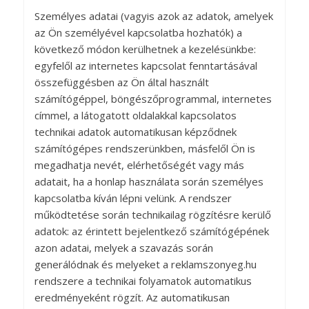
Személyes adatai (vagyis azok az adatok, amelyek
az Ön személyével kapcsolatba hozhatók) a
következő módon kerülhetnek a kezelésünkbe:
egyfelől az internetes kapcsolat fenntartásával
összefüggésben az Ön által használt
számítógéppel, böngészőprogrammal, internetes
címmel, a látogatott oldalakkal kapcsolatos
technikai adatok automatikusan képződnek
számítógépes rendszerünkben, másfelől Ön is
megadhatja nevét, elérhetőségét vagy más
adatait, ha a honlap használata során személyes
kapcsolatba kíván lépni velünk. A rendszer
működtetése során technikailag rögzítésre kerülő
adatok: az érintett bejelentkező számítógépének
azon adatai, melyek a szavazás során
generálódnak és melyeket a reklamszonyeg.hu
rendszere a technikai folyamatok automatikus
eredményeként rögzít. Az automatikusan