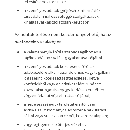
teljesítéséhez törölni kell;
a személyes adatok gyűjtésére információs
társadalommal összefüggő szolgáltatások
kínálásával kapcsolatosan került sor.
Az adatok törlése nem kezdeményezhető, ha az
adatkezelés szükséges:
a véleménynyilvánítás szabadságához és a
tájékozódáshoz való jog gyakorlása céljából;
a személyes adatok kezelését előíró, az
adatkezelőre alkalmazandó uniós vagy tagállami
jog szerinti kötelezettség teljesítése, illetve
közérdekből vagy az adatkezelőre ruházott
közhatalmi jogosítvány gyakorlása keretében
végzett feladat végrehajtása céljából;
a népegészség-ügy területét érintő, vagy
archiválási, tudományos és történelmi kutatási
célból vagy statisztikai célból, közérdek alapján;
vagy jogi igények előterjesztéséhez,