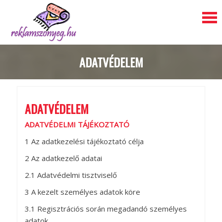
S
ADATVÉDELEM
k
i
p
t
o
ADATVÉDELEM
c
o
ADATVÉDELMI TÁJÉKOZTATÓ
n
t
1 Az adatkezelési tájékoztató célja
e
2 Az adatkezelő adatai
n
t
2.1 Adatvédelmi tisztviselő
3 A kezelt személyes adatok köre
3.1 Regisztrációs során megadandó személyes
adatok