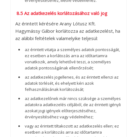
érvényesítéséhez, illetve védelméhez.
8.5 Az adatkezelés korlátozásához való jog
Az érintett kérésére Arany Lótusz Kft.
Hagymássy Gábor korlátozza az adatkezelést, ha
az alábbi feltételek valamelyike teljesül:
az érintett vitatja a személyes adatok pontosságát,
ez esetben a korlátozás arra az időtartamra
vonatkozik, amely lehetővé teszi, a személyes
adatok pontosságának ellenőrzését;
az adatkezelés jogellenes, és az érintett ellenzi az
adatok törlését, és ehelyett kéri azok
felhasználásának korlátozását;
az adatkezelőnek már nincs szüksége a személyes
adatokra adatkezelés céljából, de az érintett igényli
azokat jogi igények előterjesztéséhez,
érvényesítéséhez vagy védelméhez;
vagy az érintett tiltakozott az adatkezelés ellen; ez
esetben a korlátozás arra az időtartamra