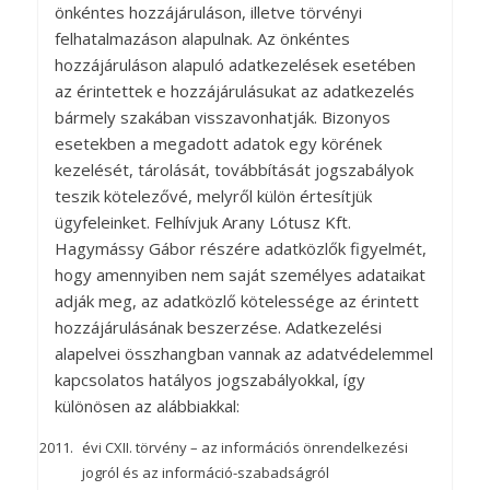
önkéntes hozzájáruláson, illetve törvényi
felhatalmazáson alapulnak. Az önkéntes
hozzájáruláson alapuló adatkezelések esetében
az érintettek e hozzájárulásukat az adatkezelés
bármely szakában visszavonhatják. Bizonyos
esetekben a megadott adatok egy körének
kezelését, tárolását, továbbítását jogszabályok
teszik kötelezővé, melyről külön értesítjük
ügyfeleinket. Felhívjuk Arany Lótusz Kft.
Hagymássy Gábor részére adatközlők figyelmét,
hogy amennyiben nem saját személyes adataikat
adják meg, az adatközlő kötelessége az érintett
hozzájárulásának beszerzése. Adatkezelési
alapelvei összhangban vannak az adatvédelemmel
kapcsolatos hatályos jogszabályokkal, így
különösen az alábbiakkal:
évi CXII. törvény – az információs önrendelkezési
jogról és az információ-szabadságról