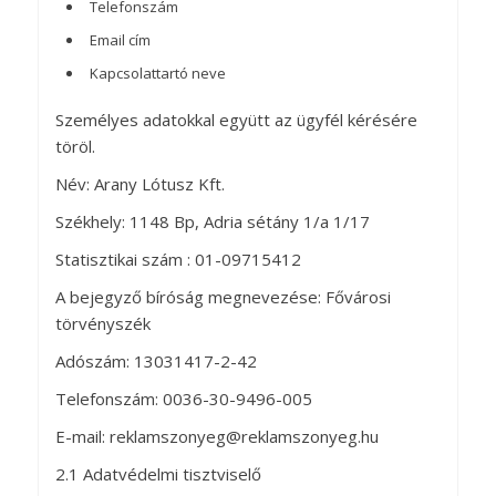
Telefonszám
Email cím
Kapcsolattartó neve
Személyes adatokkal együtt az ügyfél kérésére
töröl.
Név: Arany Lótusz Kft.
Székhely: 1148 Bp, Adria sétány 1/a 1/17
Statisztikai szám : 01-09715412
A bejegyző bíróság megnevezése: Fővárosi
törvényszék
Adószám: 13031417-2-42
Telefonszám: 0036-30-9496-005
E-mail: reklamszonyeg@reklamszonyeg.hu
2.1 Adatvédelmi tisztviselő