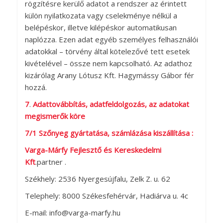
rögzítésre kerülő adatot a rendszer az érintett
külön nyilatkozata vagy cselekménye nélkül a
belépéskor, illetve kilépéskor automatikusan
naplózza. Ezen adat egyéb személyes felhasználói
adatokkal – törvény által kötelezővé tett esetek
kivételével – össze nem kapcsolható. Az adathoz
kizárólag Arany Lótusz Kft. Hagymássy Gábor fér
hozzá.
7
.
Adattovábbítás, adatfeldolgozás, az adatokat
megismerők köre
7/1 Szőnyeg gyártatása, számlázása kiszállítása :
Varga-Márfy Fejlesztő és Kereskedelmi
Kft
.partner .
Székhely: 2536 Nyergesújfalu, Zelk Z. u. 62
Telephely: 8000 Székesfehérvár, Hadiárva u. 4c
E-mail: info@varga-marfy.hu