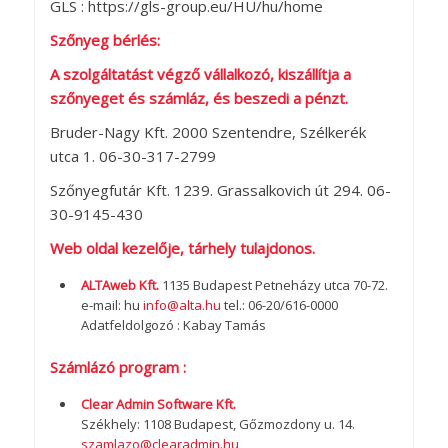
GLS : https://gls-group.eu/HU/hu/home
Szőnyeg bérlés:
A szolgáltatást végző vállalkozó, kiszállítja a
szőnyeget és számláz, és beszedi a pénzt.
Bruder-Nagy Kft. 2000 Szentendre, Szélkerék
utca 1. 06-30-317-2799
Szőnyegfutár Kft. 1239. Grassalkovich út 294. 06-
30-9145-430
Web oldal kezelője, tárhely tulajdonos.
ALTAweb Kft.
1135 Budapest Petneházy utca 70-72.
e-mail: hu
info@alta.hu
tel.: 06-20/616-0000
Adatfeldolgozó : Kabay Tamás
Számlázó program :
Clear Admin Software Kft.
Székhely: 1108 Budapest, Gőzmozdony u. 14.
szamlazo@clearadmin.hu