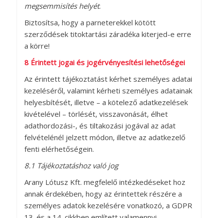
megsemmisítés helyét
.
Biztosítsa, hogy a parneterekkel kötött
szerződések titoktartási záradéka kiterjed-e erre
a körre!
8 Érintett jogai és jogérvényesítési lehetőségei
Az érintett tájékoztatást kérhet személyes adatai
kezeléséről, valamint kérheti személyes adatainak
helyesbítését, illetve – a kötelező adatkezelések
kivételével – törlését, visszavonását, élhet
adathordozási-, és tiltakozási jogával az adat
felvételénél jelzett módon, illetve az adatkezelő
fenti elérhetőségein.
8.1 Tájékoztatáshoz való jog
Arany Lótusz Kft. megfelelő intézkedéseket hoz
annak érdekében, hogy az érintettek részére a
személyes adatok kezelésére vonatkozó, a GDPR
13. és a 14. cikkben említett valamennyi