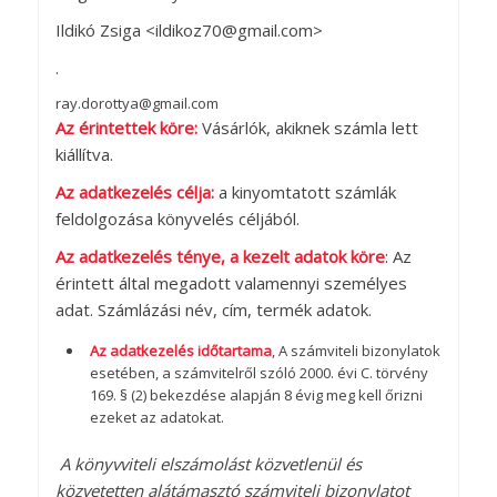
Ildikó Zsiga <ildikoz70@gmail.com>
.
ray.dorottya@gmail.com
Az érintettek köre:
Vásárlók, akiknek számla lett
kiállítva.
Az adatkezelés célja:
a kinyomtatott számlák
feldolgozása könyvelés céljából.
Az adatkezelés ténye, a kezelt adatok köre
: Az
érintett által megadott valamennyi személyes
adat. Számlázási név, cím, termék adatok.
Az adatkezelés időtartama
, A számviteli bizonylatok
esetében, a számvitelről szóló 2000. évi C. törvény
169. § (2) bekezdése alapján 8 évig meg kell őrizni
ezeket az adatokat.
A könyvviteli elszámolást közvetlenül és
közvetetten alátámasztó számviteli bizonylatot