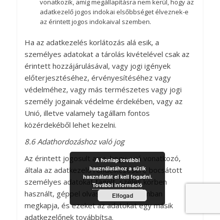
vonatkozik, amíg megállapításra nem kerül, hogy az
adatkezelő jogos indokai elsőbbséget élveznek-e
az érintett jogos indokaival szemben.
Ha az adatkezelés korlátozás alá esik, a
személyes adatokat a tárolás kivételével csak az
érintett hozzájárulásával, vagy jogi igények
előterjesztéséhez, érvényesítéséhez vagy
védelméhez, vagy más természetes vagy jogi
személy jogainak védelme érdekében, vagy az
Unió, illetve valamely tagállam fontos
közérdekéből lehet kezelni.
8.6 Adathordozáshoz való jog
Az érintett jogosult arra, hogy a rá vonatkozó,
A honlap további
használatához a sütik
általa az adatkezelő rendelkezésére bocsátott
használatát el kell fogadni.
személyes adatokat tagolt, széles körben
További információ
használt, géppel olvasható formátumban
Elfogad
megkapja, és ezeket az adatokat egy másik
adatkezelőnek továbbítsa.