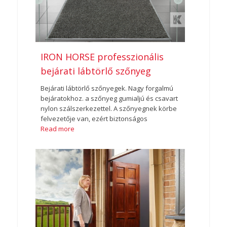
IRON HORSE professzionális
bejárati lábtörlő szőnyeg
Bejárati lábtörlő szőnyegek. Nagy forgalmú
bejáratokhoz. a szőnyeg gumialjú és csavart
nylon szálszerkezettel. A szőnyegnek körbe
felvezetője van, ezért biztonságos
Read more