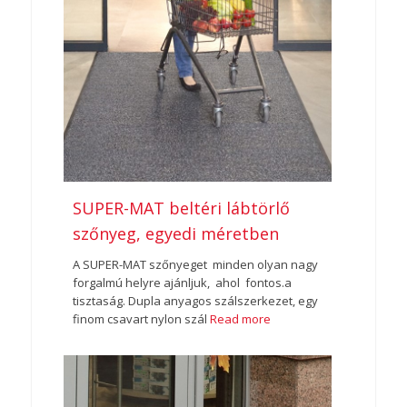
SUPER-MAT beltéri lábtörlő
szőnyeg, egyedi méretben
A SUPER-MAT szőnyeget minden olyan nagy
forgalmú helyre ajánljuk, ahol fontos.a
tisztaság. Dupla anyagos szálszerkezet, egy
finom csavart nylon szál
Read more