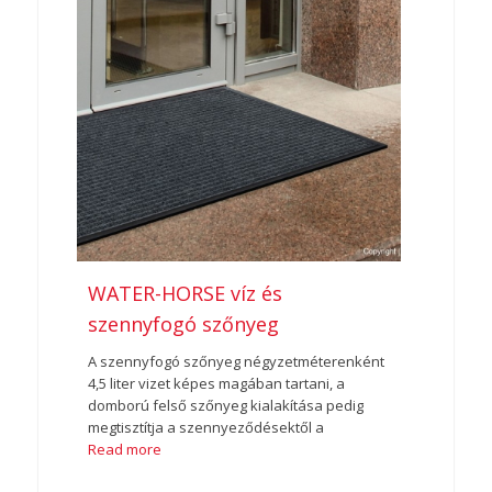
WATER-HORSE víz és
szennyfogó szőnyeg
A szennyfogó szőnyeg négyzetméterenként
4,5 liter vizet képes magában tartani, a
domború felső szőnyeg kialakítása pedig
megtisztítja a szennyeződésektől a
Read more