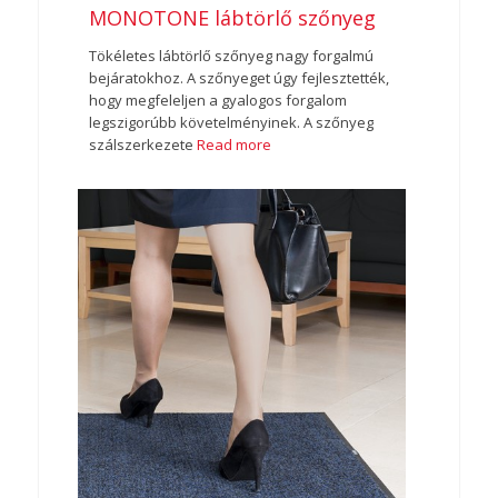
MONOTONE lábtörlő szőnyeg
Tökéletes lábtörlő szőnyeg nagy forgalmú
bejáratokhoz. A szőnyeget úgy fejlesztették,
hogy megfeleljen a gyalogos forgalom
legszigorúbb követelményinek. A szőnyeg
szálszerkezete
Read more