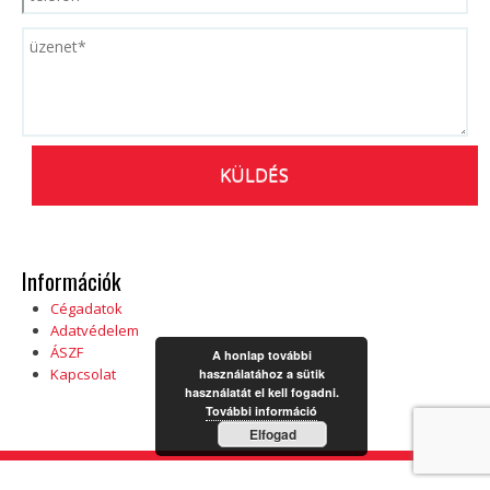
P
L
E
A
S
E
L
E
A
V
E
T
H
I
S
F
I
Információk
E
L
Cégadatok
D
Adatvédelem
E
M
ÁSZF
A honlap további
P
Kapcsolat
használatához a sütik
T
használatát el kell fogadni.
Y
.
További információ
Elfogad