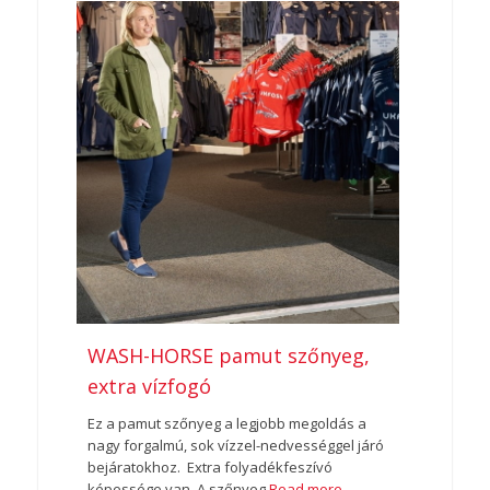
WASH-HORSE pamut szőnyeg,
extra vízfogó
Ez a pamut szőnyeg a legjobb megoldás a
nagy forgalmú, sok vízzel-nedvességgel járó
bejáratokhoz. Extra folyadékfeszívó
képessége van. A szőnyeg
Read more