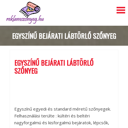
S
EGYSZÍNŰ BEJÁRATI LÁBTÖRLŐ SZŐNYEG
k
i
p
t
o
EGYSZÍNŰ BEJÁRATI LÁBTÖRLŐ
c
SZŐNYEG
o
n
t
e
n
t
Egyszínű egyedi és standard méretű szőnyegek.
Felhasználási terülte : kültéri és beltéri
nagyforgalmú és kisforgalmú bejáratok, lépcsők,