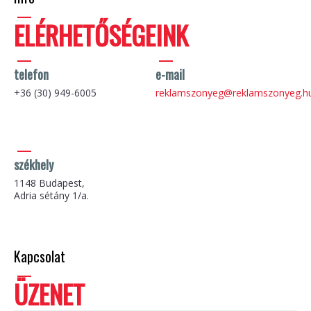
ELÉRHETŐSÉGEINK
telefon
e-mail
+36 (30) 949-6005
reklamszonyeg@reklamszonyeg.h
székhely
1148 Budapest,
Adria sétány 1/a.
Kapcsolat
ÜZENET