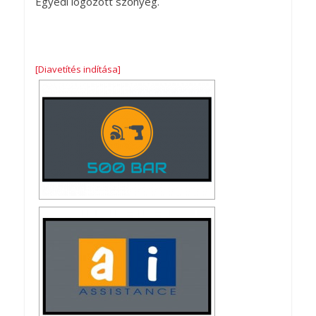
Egyedi logozott szőnyeg.
[Diavetítés indítása]