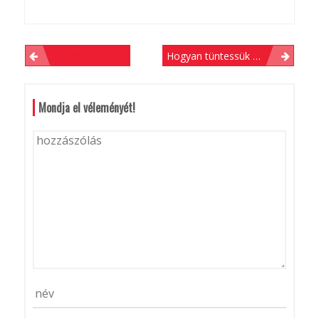
B
Csordás Katalin
Hogyan tüntessük el az égésfoltot a szőnyegről?
E
Csodavirág Bt.
J
Mondja el véleményét!
E
G
Y
Z
É
S
N
A