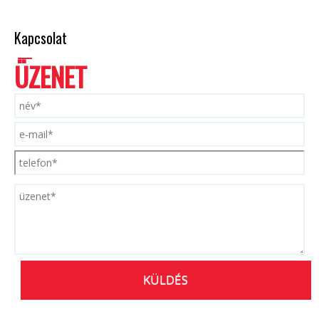
Kapcsolat
ÜZENET
P
L
E
A
S
E
L
E
A
V
E
T
H
I