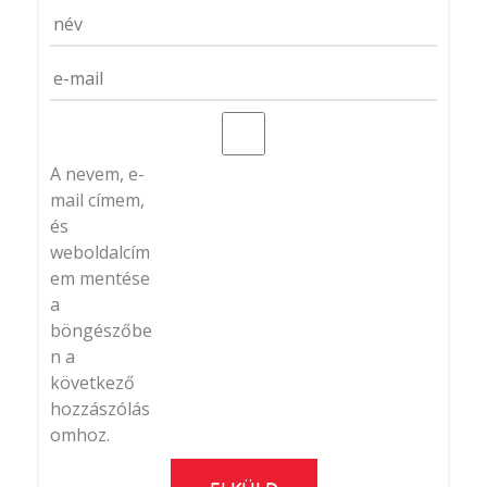
N
A
V
I
G
A nevem, e-
Á
mail címem,
és
C
weboldalcím
I
em mentése
a
Ó
böngészőbe
n a
következő
hozzászólás
omhoz.