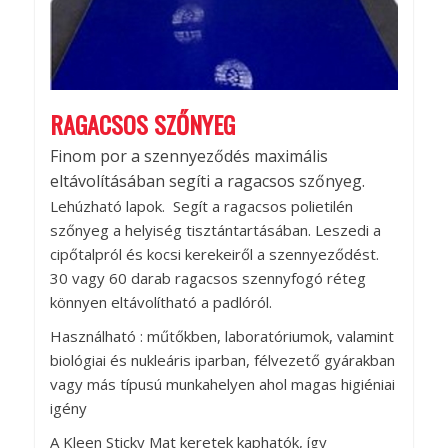
RAGACSOS SZŐNYEG
Finom por a szennyeződés maximális
eltávolításában segíti a ragacsos szőnyeg.
Lehúzható lapok. Segít a ragacsos polietilén
szőnyeg a helyiség tisztántartásában. Leszedi a
cipőtalpról és kocsi kerekeiről a szennyeződést.
30 vagy 60 darab ragacsos szennyfogó réteg
könnyen eltávolítható a padlóról.
Használható : műtőkben, laboratóriumok, valamint
biológiai és nukleáris iparban, félvezető gyárakban
vagy más típusú munkahelyen ahol magas higiéniai
igény
A Kleen Sticky Mat keretek kaphatók, így