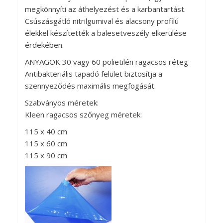
megkönnyíti az áthelyezést és a karbantartást.
Csúszásgátló nitrilgumival és alacsony profilú
élekkel készítették a balesetveszély elkerülése
érdekében.
ANYAGOK 30 vagy 60 polietilén ragacsos réteg
Antibakteriális tapadó felület biztosítja a
szennyeződés maximális megfogását.
Szabványos méretek:
Kleen ragacsos szőnyeg méretek:
115 x 40 cm
115 x 60 cm
115 x 90 cm