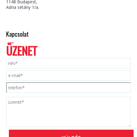
1148 Budapest,
Adria sétány 1/a.
Kapcsolat
ÜZENET
P
L
E
A
S
E
L
E
A
V