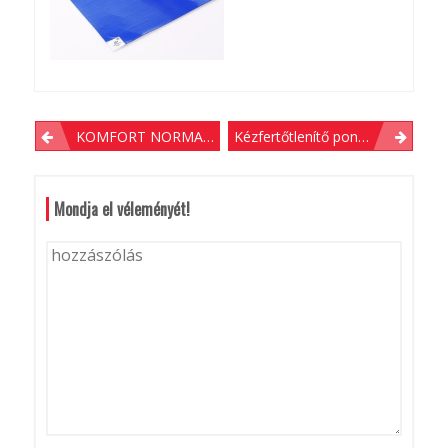
B
KOMFORT NORMAL beltéri logózott lábtörlő szőnyeg, nagy forgalmú bejáratokhoz
Kézfertőtlenítő pontot jelző szőnyeg
E
J
Mondja el véleményét!
E
G
Y
Z
É
S